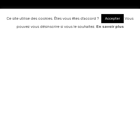
Ce site utilise des cookies. Êtes vous êtes d'accord ?
Vous
Accepter
RÉSERVATION
pouvez vous désinscrire si vous le souhaitez.
En savoir plus
Notre golf occupe une situation privilégiée en Haute
Savoie. A côté du Lac d’ Annecy, au pied des
montagnes, le parcours se développe sur la réserve
naturelle du Roc de Chère.