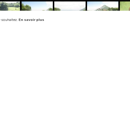
e souhaitez.
En savoir plus
Contactez-nous
Téléphone :
+ 33 (0)4 50 60 12 89
Adresse :
280 Route du Golf
74290 Talloires-Montmin
Ouverture :
Tous les jours
de 7h30 à 19h00