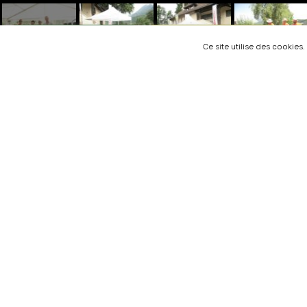
ESPACE MEMBRES
ESPACE VISITEURS
Ce site utilise des cookies
Notre golf occupe une situation privilégiée en Haut
Savoie. A côté du Lac d’ Annecy, au pied des montag
le parcours se développe sur la réserve naturelle du 
de Chère.