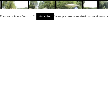
. Êtes vous êtes d'accord ?
Vous pouvez vous désinscrire si vous l
Accepter
RÉSA MEMBRES
Le club
Les tarifs
Parcours
e
Calendrier
nes,
Roc
Contact