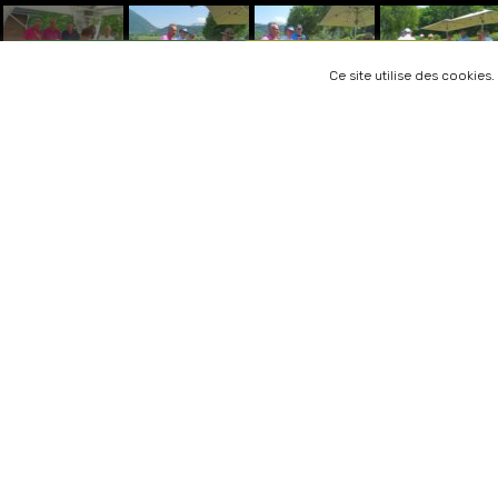
ESPACE MEMBRES
ESPACE VISITEURS
Ce site utilise des cookies
Notre golf occupe une situation privilégiée en Haut
Savoie. A côté du Lac d’ Annecy, au pied des montag
le parcours se développe sur la réserve naturelle du 
de Chère.