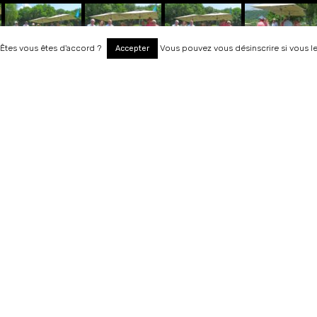
. Êtes vous êtes d'accord ?
Vous pouvez vous désinscrire si vous l
Accepter
RÉSA MEMBRES
Le club
Les tarifs
Parcours
e
Calendrier
nes,
Roc
Contact