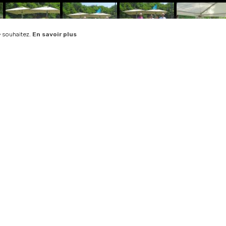
e souhaitez.
En savoir plus
Contactez-nous
Téléphone :
+ 33 (0)4 50 60 12 89
Adresse :
280 Route du Golf
74290 Talloires-Montmin
Ouverture :
Tous les jours
de 7h30 à 19h00