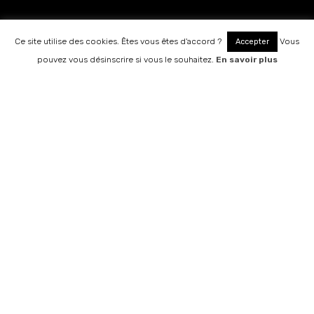
Ce site utilise des cookies. Êtes vous êtes d'accord ?
Vous
Accepter
RÉSERVATION
pouvez vous désinscrire si vous le souhaitez.
En savoir plus
Notre golf occupe une situation privilégiée en Haute
Savoie. A côté du Lac d’ Annecy, au pied des
montagnes, le parcours se développe sur la réserve
naturelle du Roc de Chère.