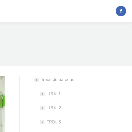
Trous du parcous
TROU 1
TROU 2
TROU 3