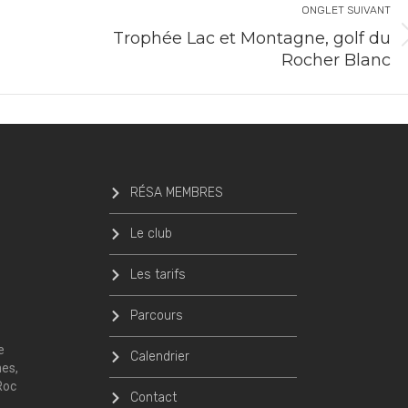
ONGLET SUIVANT
Trophée Lac et Montagne, golf du
Rocher Blanc
RÉSA MEMBRES
Le club
Les tarifs
Parcours
e
Calendrier
nes,
Roc
Contact