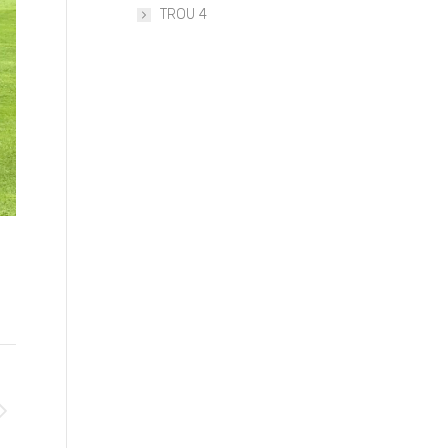
TROU 4
image00002