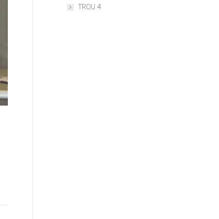
TROU 4
In extenso (1)