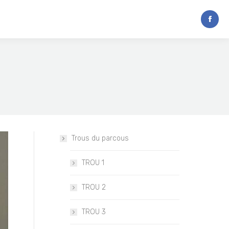
Trous du parcous
TROU 1
TROU 2
TROU 3