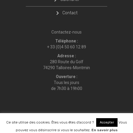
Contact
Contactez-nous
Téléphone :
+ 33 (0)4 50 60 12 89
Adresse :
280 Route du Golf
74290 Talloires-Montmin
Ouverture :
Tous les jours
de 7h30 à 19h00
Réalisation du site
Agence Procomag
–
Mentions légales
© 2024 Golf du lac d’Annecy
Ce site utilise des cookies. Êtes vous êtes d'accord ?
Vous
Accepter
RÉSERVATION
pouvez vous désinscrire si vous le souhaitez.
En savoir plus