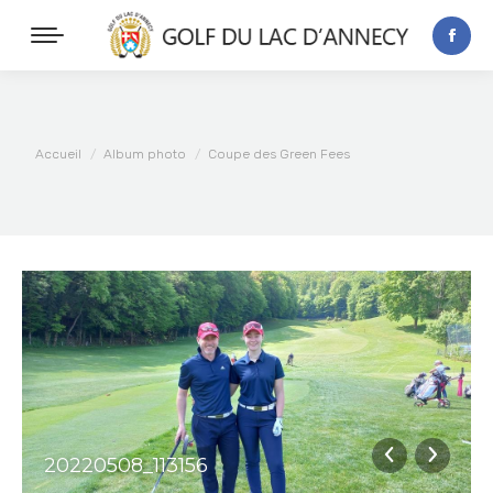
Vous êtes ici :
Accueil
Album photo
Coupe des Green Fees
20220508_113156