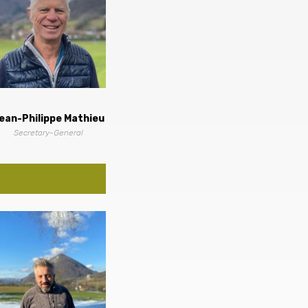
ean-Philippe Mathieu
Secretary-General