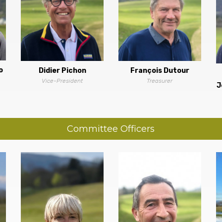
o
Didier Pichon
François Dutour
Vice-President
Treasurer
J
Committee Officers