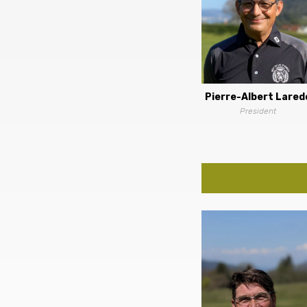
Pierre-Albert Lared
President